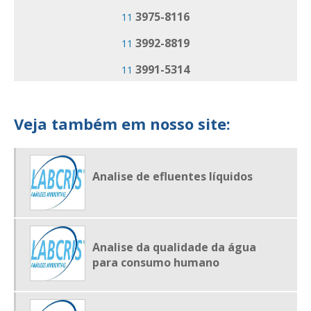
3975-8116
11
EMPRESA ANÁLISE DE RESÍDUOS
3992-8819
11
EMPRESA DE ANALISE DE ÁGUA
EMPRESA DE ANALISE DE SOLO
3991-5314
11
LABORATÓRIO DE ANALISE AMBIENTAL
LABORATÓRIO DE ANALISE AMBIENTAL EM SP
Veja também em nosso site:
LABORATÓRIO DE ANALISE DE ÁGUA
LABORATÓRIO DE ANÁLISE DE ÁGUA E EFLUENTES
Analise de efluentes líquidos
LABORATÓRIO DE ANÁLISE DE EFLUENTES
LABORATÓRIO DE ANALISE DE RESÍDUOS
LABORATÓRIO DE ANALISE DE SOLO
Analise da qualidade da água
para consumo humano