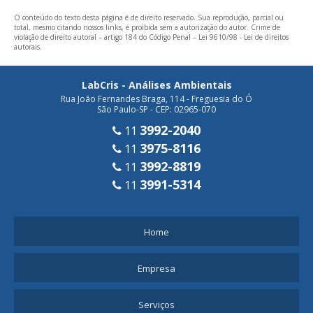
O conteúdo do texto desta página é de direito reservado. Sua reprodução, parcial ou
total, mesmo citando nossos links, é proibida sem a autorização do autor. Crime de
violação de direito autoral – artigo 184 do Código Penal –
Lei 9610/98 - Lei de direitos
autorais
.
LabCris - Análises Ambientais
Rua João Fernandes Braga, 114 - Freguesia do Ó
São Paulo-SP - CEP: 02965-070
3992-2040
11
3975-8116
11
3992-8819
11
3991-5314
11
Home
Empresa
Serviços