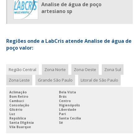
Analise de água de poço
artesiano sp
Regiões onde a LabCris atende Analise de água de
poço valor:
Região Central
Zona Norte
Zona Oeste
Zona Sul
Zona Leste
Grande São Paulo
Litoral de São Paulo
Aclimação
Bela Vista
Bom Retiro
Brás
Cambuci
Centro
Consolação
Higienópolis
Glicério
Liberdade
Luz
Pari
República
Santa Cecília
Santa Efigênia
Sé
Vila Buarque