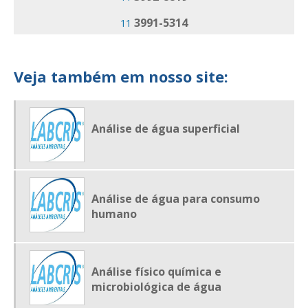
EMPRESA DE ANALISE DE SOLO
3991-5314
11
LABORATÓRIO DE ANALISE AMBIENTAL
LABORATÓRIO DE ANALISE AMBIENTAL EM SP
Veja também em nosso site:
LABORATÓRIO DE ANALISE DE ÁGUA
LABORATÓRIO DE ANÁLISE DE ÁGUA E EFLUENTES
Análise de água superficial
LABORATÓRIO DE ANÁLISE DE EFLUENTES
LABORATÓRIO DE ANALISE DE RESÍDUOS
LABORATÓRIO DE ANALISE DE SOLO
Análise de água para consumo
humano
Análise físico química e
microbiológica de água