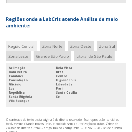
Regiões onde a LabCris atende Análise de meio
ambiente:
Região Central
Zona Norte
Zona Oeste
Zona Sul
Zona Leste
Grande São Paulo
Litoral de São Paulo
Aclimação
Bela Vista
Bom Retiro
Brás
Cambuci
Centro
Consolação
Higienópolis
Glicério
Liberdade
Luz
Pari
República
Santa Cecília
Santa Efigênia
Sé
Vila Buarque
O conteúdo do texto desta página é de direito reservado. Sua reprodução, parcial ou
total, mesmo citando nossos links, é proibida sem a autorização do autor. Crime de
violação de direito autoral – artigo 184 do Código Penal –
Lei 9610/98 - Lei de direitos