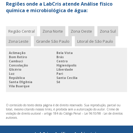
Regiões onde a LabCris atende Análise físico
química e microbiológica de água:
Região Central
Zona Norte
Zona Oeste
Zona Sul
Zona Leste
Grande São Paulo
Litoral de São Paulo
Aclimação
Bela Vista
Bom Retiro
Brás
Cambuci
Centro
Consolação
Higienópolis
Glicério
Liberdade
Luz
Pari
República
Santa Cecília
Santa Efigênia
Sé
Vila Buarque
O conteúdo do texto desta página é de direito reservado. Sua reprodução, parcial ou
total, mesmo citando nossos links, é proibida sem a autorização do autor. Crime de
violação de direito autoral – artigo 184 do Código Penal –
Lei 9610/98 - Lei de direitos
autorais
.