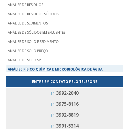
ANÁLISE DE RESÍDUOS
ANALISE DE RESÍDUOS SÓLIDOS
ANALISE DE SEDIMENTOS
ANÁLISE DE SÓLIDOS EM EFLUENTES
ANALISE DE SOLO E SEDIMENTO
ANALISE DE SOLO PREÇO
ANALISE DE SOLO SP
ANÁLISE FÍSICO QUÍMICA E MICROBIOLÓGICA DE ÁGUA
ANALISE MICROBIOLÓGICA DA ÁGUA
ENTRE EM CONTATO PELO TELEFONE
ANALISE MICROBIOLÓGICA DE ÁGUA PARA CONSUMO HUMANO
3992-2040
11
EMPRESA ANÁLISE DE EFLUENTES
3975-8116
11
EMPRESA ANÁLISE DE RESÍDUOS
3992-8819
11
EMPRESA DE ANALISE DE ÁGUA
EMPRESA DE ANALISE DE SOLO
3991-5314
11