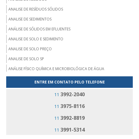
ANALISE DE RESÍDUOS SÓLIDOS
ANALISE DE SEDIMENTOS
ANÁLISE DE SÓLIDOS EM EFLUENTES
ANALISE DE SOLO E SEDIMENTO
ANALISE DE SOLO PREÇO
ANALISE DE SOLO SP
ANÁLISE FÍSICO QUÍMICA E MICROBIOLÓGICA DE ÁGUA
ANALISE MICROBIOLÓGICA DA ÁGUA
ENTRE EM CONTATO PELO TELEFONE
ANALISE MICROBIOLÓGICA DE ÁGUA PARA CONSUMO HUMANO
3992-2040
11
EMPRESA ANÁLISE DE EFLUENTES
3975-8116
11
EMPRESA ANÁLISE DE RESÍDUOS
3992-8819
11
EMPRESA DE ANALISE DE ÁGUA
EMPRESA DE ANALISE DE SOLO
3991-5314
11
LABORATÓRIO DE ANALISE AMBIENTAL