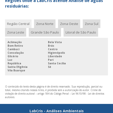
Regiões onde a LabCris atende Análise de águas
residuárias:
Região Central
Zona Norte
Zona Oeste
Zona Sul
Zona Leste
Grande São Paulo
Litoral de São Paulo
Aclimação
Bela Vista
Bom Retiro
Brás
Cambuci
Centro
Consolação
Higienópolis
Glicério
Liberdade
Luz
Pari
República
Santa Cecília
Santa Efigênia
Sé
Vila Buarque
O conteúdo do texto desta página é de direito reservado. Sua reprodução, parcial ou
total, mesmo citando nossos links, é proibida sem a autorização do autor. Crime de
violação de direito autoral – artigo 184 do Código Penal –
Lei 9610/98 - Lei de direitos
autorais
.
LabCris - Análises Ambientais