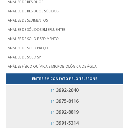
ANÁLISE DE RESÍDUOS
ANALISE DE RESÍDUOS SÓLIDOS
ANALISE DE SEDIMENTOS
ANÁLISE DE SÓLIDOS EM EFLUENTES
ANALISE DE SOLO E SEDIMENTO
ANALISE DE SOLO PREÇO
ANALISE DE SOLO SP
ANÁLISE FÍSICO QUÍMICA E MICROBIOLÓGICA DE ÁGUA
ANALISE MICROBIOLÓGICA DA ÁGUA
ENTRE EM CONTATO PELO TELEFONE
ANALISE MICROBIOLÓGICA DE ÁGUA PARA CONSUMO HUMANO
3992-2040
11
EMPRESA ANÁLISE DE EFLUENTES
3975-8116
11
EMPRESA ANÁLISE DE RESÍDUOS
3992-8819
11
EMPRESA DE ANALISE DE ÁGUA
EMPRESA DE ANALISE DE SOLO
3991-5314
11