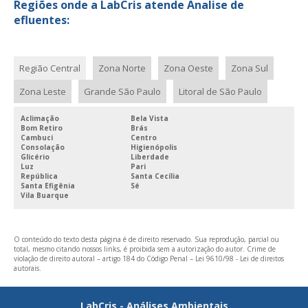
Regiões onde a LabCris atende Analise de
efluentes:
Região Central
Zona Norte
Zona Oeste
Zona Sul
Zona Leste
Grande São Paulo
Litoral de São Paulo
Aclimação
Bela Vista
Bom Retiro
Brás
Cambuci
Centro
Consolação
Higienópolis
Glicério
Liberdade
Luz
Pari
República
Santa Cecília
Santa Efigênia
Sé
Vila Buarque
O conteúdo do texto desta página é de direito reservado. Sua reprodução, parcial ou
total, mesmo citando nossos links, é proibida sem a autorização do autor. Crime de
violação de direito autoral – artigo 184 do Código Penal –
Lei 9610/98 - Lei de direitos
autorais
.
LabCris - Análises Ambientais