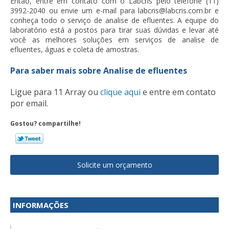
Então, entre em contato com o Labcris pelo telefone (11)
3992-2040 ou envie um e-mail para labcris@labcris.com.br e
conheça todo o serviço de
analise de efluentes
. A equipe do
laboratório está a postos para tirar suas dúvidas e levar até
você as melhores soluções em serviços de
analise de
efluentes
, águas e coleta de amostras.
Para saber mais sobre Analise de efluentes
Ligue para
11 Array
ou
clique aqui
e entre em contato
por email.
Gostou? compartilhe!
Solicite um orçamento
INFORMAÇÕES