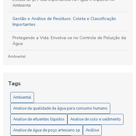
Ambiente
Gestão e Análise de Resíduos: Coleta e Classificação
Importantes
Protegendo a Vida: Envolva-se no Controle de Poluição da
Água
Ambiental
Laboratório de Análises de Efluentes: Um Guia Completo
para Compreensão e Importância do Processo
Tags
Artigos
Ambiental
5 Vantagens da Análise de Solo SP para Agricultores
Analise da qualidade da água para consumo humano
6 Passos Essenciais para a Análise Microbiológica da Água
Analise de efluentes líquidos
Analise de solo e sedimento
6 Razões para Investir em um Laboratório de Análise de
Analise de água de poço artesiano sp
Análise
Solo