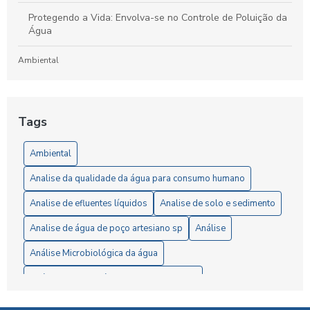
Protegendo a Vida: Envolva-se no Controle de Poluição da
Água
Ambiental
Laboratório de Análises de Efluentes: Um Guia Completo
para Compreensão e Importância do Processo
Tags
Artigos
Ambiental
5 Vantagens da Análise de Solo SP para Agricultores
Analise da qualidade da água para consumo humano
6 Passos Essenciais para a Análise Microbiológica da Água
Analise de efluentes líquidos
Analise de solo e sedimento
6 Razões para Investir em um Laboratório de Análise de
Analise de água de poço artesiano sp
Análise
Solo
Análise Microbiológica da água
A Importância da Análise de Águas Residuais para Garantir
Análise completa água consumo humano
a Preservação Ambiental
Análise de efluentes
Análise de efluentes liquidos
A Importância da Análise Microbiológica da Água para