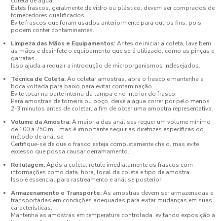
coleta de água.
Estes frascos, geralmente de vidro ou plástico, devem ser comprados de
fornecedores qualificados.
Evite frascos que foram usados anteriormente para outros fins, pois
podem conter contaminantes.
Limpeza das Mãos e Equipamentos:
Antes de iniciar a coleta, lave bem
as mãos e desinfete o equipamento que será utilizado, como as pinças e
garrafas.
Isso ajuda a reduzir a introdução de microorganismos indesejados.
Técnica de Coleta:
Ao coletar amostras, abra o frasco e mantenha a
boca voltada para baixo para evitar contaminação.
Evite tocar na parte interna da tampa e no interior do frasco.
Para amostras de torneira ou poço, deixe a água correr por pelo menos
2-3 minutos antes de coletar, a fim de obter uma amostra representativa.
Volume da Amostra:
A maioria das análises requer um volume mínimo
de 100 a 250 mL, mas é importante seguir as diretrizes específicas do
método de análise.
Certifique-se de que o frasco esteja completamente cheio, mas evite
excesso que possa causar derramamento.
Rotulagem:
Após a coleta, rotule imediatamente os frascos com
informações como data, hora, local da coleta e tipo de amostra.
Isso é essencial para rastreamento e análise posterior.
Armazenamento e Transporte:
As amostras devem ser armazenadas e
transportadas em condições adequadas para evitar mudanças em suas
características.
Mantenha as amostras em temperatura controlada, evitando exposição à