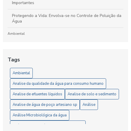
Importantes
Protegendo a Vida: Envolva-se no Controle de Poluição da
Água
Ambiental
Laboratório de Análises de Efluentes: Um Guia Completo
para Compreensão e Importância do Processo
Tags
Artigos
Ambiental
5 Vantagens da Análise de Solo SP para Agricultores
Analise da qualidade da água para consumo humano
6 Passos Essenciais para a Análise Microbiológica da Água
Analise de efluentes líquidos
Analise de solo e sedimento
6 Razões para Investir em um Laboratório de Análise de
Analise de água de poço artesiano sp
Análise
Solo
Análise Microbiológica da água
A Importância da Análise de Águas Residuais para Garantir
Análise completa água consumo humano
a Preservação Ambiental