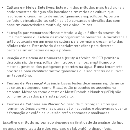
Cultura em Meios Seletivos:
Este é um dos métodos mais tradicionais,
onde amostras de água são inoculadas em meios de cultura que
favorecem o crescimento de microorganismos específicos. Após um
período de incubação, as colônias são contadas e identificadas com
base em características morfológicas e bioquímicas.
Filtração por Membrana:
Nesse método, a água é filtrada através de
uma membrana que retém os microorganismos presentes. A membrana é
então colocada em um meio de cultura para permitir o crescimento das
células retidas. Este método é especialmente eficaz para detectar
bactérias em amostras de água potável.
Reação em Cadeia da Polimerase (PCR):
A técnica de PCR permite a
detecção rápida e específica de microorganismos, amplificando o
material genético dos patógenos presentes na água. É uma ferramenta
poderosa para identificar microorganismos que são difíceis de cultivar
em laboratório.
Testes de Presença/ Ausência:
Esses testes determinam rapidamente
se certos patógenos, como
E. coli
, estão presentes ou ausentes na
amostra. Métodos como o teste de Most Probable Number (MPN) são
comumente usados para este propósito.
Testes de Colônias em Placas:
No caso de microorganismos que
formam colônias visíveis, as placas são incubadas e observadas quanto
à formação de colônias, que são então contadas e analisadas.
Escolher o método apropriado depende da finalidade da análise, do tipo
de água sendo testada e dos recursos de laboratório disponíveis.