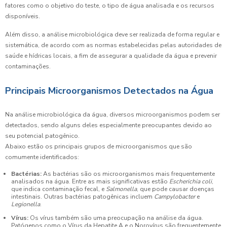
fatores como o objetivo do teste, o tipo de água analisada e os recursos
disponíveis.
Além disso, a análise microbiológica deve ser realizada de forma regular e
sistemática, de acordo com as normas estabelecidas pelas autoridades de
saúde e hídricas locais, a fim de assegurar a qualidade da água e prevenir
contaminações.
Principais Microorganismos Detectados na Água
Na análise microbiológica da água, diversos microorganismos podem ser
detectados, sendo alguns deles especialmente preocupantes devido ao
seu potencial patogênico.
Abaixo estão os principais grupos de microorganismos que são
comumente identificados:
Bactérias:
As bactérias são os microorganismos mais frequentemente
analisados na água. Entre as mais significativas estão
Escherichia coli
,
que indica contaminação fecal, e
Salmonella
, que pode causar doenças
intestinais. Outras bactérias patogênicas incluem
Campylobacter
e
Legionella
.
Vírus:
Os vírus também são uma preocupação na análise da água.
Patógenos como o Vírus da Hepatite A e o Norovírus são frequentemente