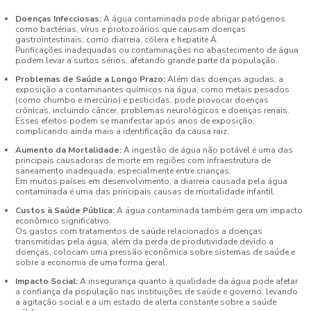
Doenças Infecciosas:
A água contaminada pode abrigar patógenos
como bactérias, vírus e protozoários que causam doenças
gastrointestinais, como diarreia, cólera e hepatite A.
Purificações inadequadas ou contaminações no abastecimento de água
podem levar a surtos sérios, afetando grande parte da população.
Problemas de Saúde a Longo Prazo:
Além das doenças agudas, a
exposição a contaminantes químicos na água, como metais pesados
(como chumbo e mercúrio) e pesticidas, pode provocar doenças
crônicas, incluindo câncer, problemas neurológicos e doenças renais.
Esses efeitos podem se manifestar após anos de exposição,
complicando ainda mais a identificação da causa raiz.
Aumento da Mortalidade:
A ingestão de água não potável é uma das
principais causadoras de morte em regiões com infraestrutura de
saneamento inadequada, especialmente entre crianças.
Em muitos países em desenvolvimento, a diarreia causada pela água
contaminada é uma das principais causas de mortalidade infantil.
Custos à Saúde Pública:
A água contaminada também gera um impacto
econômico significativo.
Os gastos com tratamentos de saúde relacionados a doenças
transmitidas pela água, além da perda de produtividade devido a
doenças, colocam uma pressão econômica sobre sistemas de saúde e
sobre a economia de uma forma geral.
Impacto Social:
A insegurança quanto à qualidade da água pode afetar
a confiança da população nas instituições de saúde e governo, levando
a agitação social e a um estado de alerta constante sobre a saúde