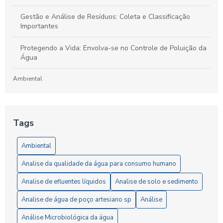
Gestão e Análise de Resíduos: Coleta e Classificação
Importantes
Protegendo a Vida: Envolva-se no Controle de Poluição da
Água
Ambiental
Laboratório de Análises de Efluentes: Um Guia Completo
para Compreensão e Importância do Processo
Tags
Artigos
Ambiental
5 Vantagens da Análise de Solo SP para Agricultores
Analise da qualidade da água para consumo humano
6 Passos Essenciais para a Análise Microbiológica da Água
Analise de efluentes líquidos
Analise de solo e sedimento
6 Razões para Investir em um Laboratório de Análise de
Analise de água de poço artesiano sp
Análise
Solo
Análise Microbiológica da água