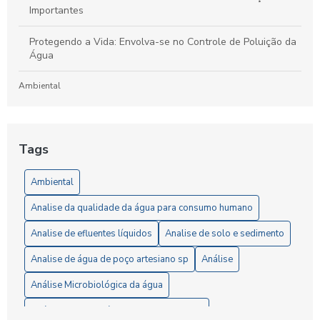
Importantes
Protegendo a Vida: Envolva-se no Controle de Poluição da
Água
Ambiental
Laboratório de Análises de Efluentes: Um Guia Completo
para Compreensão e Importância do Processo
Tags
Artigos
Ambiental
5 Vantagens da Análise de Solo SP para Agricultores
Analise da qualidade da água para consumo humano
6 Passos Essenciais para a Análise Microbiológica da Água
Analise de efluentes líquidos
Analise de solo e sedimento
6 Razões para Investir em um Laboratório de Análise de
Analise de água de poço artesiano sp
Análise
Solo
Análise Microbiológica da água
A Importância da Análise de Águas Residuais para Garantir
Análise completa água consumo humano
a Preservação Ambiental