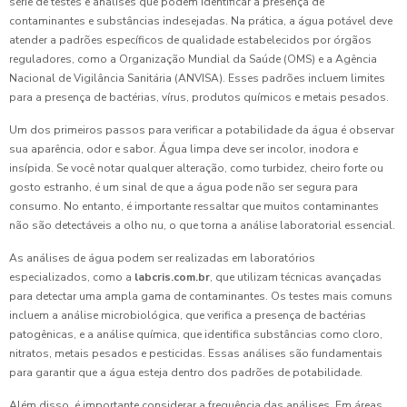
série de testes e análises que podem identificar a presença de
contaminantes e substâncias indesejadas. Na prática, a água potável deve
atender a padrões específicos de qualidade estabelecidos por órgãos
reguladores, como a Organização Mundial da Saúde (OMS) e a Agência
Nacional de Vigilância Sanitária (ANVISA). Esses padrões incluem limites
para a presença de bactérias, vírus, produtos químicos e metais pesados.
Um dos primeiros passos para verificar a potabilidade da água é observar
sua aparência, odor e sabor. Água limpa deve ser incolor, inodora e
insípida. Se você notar qualquer alteração, como turbidez, cheiro forte ou
gosto estranho, é um sinal de que a água pode não ser segura para
consumo. No entanto, é importante ressaltar que muitos contaminantes
não são detectáveis a olho nu, o que torna a análise laboratorial essencial.
As análises de água podem ser realizadas em laboratórios
especializados, como a
labcris.com.br
, que utilizam técnicas avançadas
para detectar uma ampla gama de contaminantes. Os testes mais comuns
incluem a análise microbiológica, que verifica a presença de bactérias
patogênicas, e a análise química, que identifica substâncias como cloro,
nitratos, metais pesados e pesticidas. Essas análises são fundamentais
para garantir que a água esteja dentro dos padrões de potabilidade.
Além disso, é importante considerar a frequência das análises. Em áreas