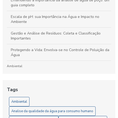
Entendendo a importância da análise de água de poço: um
guia completo
Escala de pH: sua Importância na Água e Impacto no
Ambiente
Gestão e Análise de Resíduos: Coleta e Classificação
Importantes
Protegendo a Vida: Envolva-se no Controle de Poluição da
Água
Ambiental
Laboratório de Análises de Efluentes: Um Guia Completo
para Compreensão e Importância do Processo
Tags
Artigos
Ambiental
5 Vantagens da Análise de Solo SP para Agricultores
Analise da qualidade da água para consumo humano
6 Passos Essenciais para a Análise Microbiológica da Água