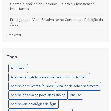
Gestão e Análise de Resíduos: Coleta e Classificação
Importantes
Protegendo a Vida: Envolva-se no Controle de Poluição da
Água
Ambiental
Laboratório de Análises de Efluentes: Um Guia Completo
para Compreensão e Importância do Processo
Tags
Artigos
Ambiental
5 Vantagens da Análise de Solo SP para Agricultores
Analise da qualidade da água para consumo humano
6 Passos Essenciais para a Análise Microbiológica da Água
Analise de efluentes líquidos
Analise de solo e sedimento
6 Razões para Investir em um Laboratório de Análise de
Analise de água de poço artesiano sp
Análise
Solo
Análise Microbiológica da água
A Importância da Análise de Águas Residuais para Garantir