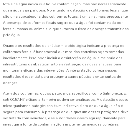
totais na água indica que houve contaminação, mas não necessariamente
que a água seja perigosa. No entanto, a detecção de coliformes fecais, que
são uma subcategoria dos coliformes totais, é um sinal mais preocupante.
A presença de coliformes fecais sugere que a água foi contaminada por
fezes humanas ou animais, o que aumenta o risco de doenças transmitidas
pela água.
Quando os resultados da análise microbiológica indicam a presença de
coliformes fecais, é fundamental que medidas corretivas sejam tomadas
imediatamente. Isso pode incluir a desinfecção da água, a melhoria das
infraestruturas de abastecimento e a realização de novas análises para
monitorar a eficácia das intervenções. A interpretação correta desses
resultados é essencial para proteger a saúde pública e evitar surtos de
doenças.
Além dos coliformes, outros patógenos específicos, como Salmonella, E.
coli O157:H7 e Giardia, também podem ser analisados. A detecção desses
microrganismos patogênicos é um indicativo claro de que a água não é
segura para consumo. A presença de qualquer um desses patógenos deve
ser tratada com seriedade, e as autoridades devem agir rapidamente para
investigar a fonte da contaminação e implementar medidas corretivas.