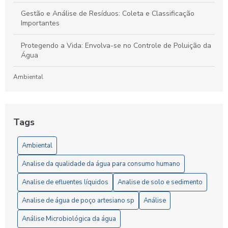
Gestão e Análise de Resíduos: Coleta e Classificação
Importantes
Protegendo a Vida: Envolva-se no Controle de Poluição da
Água
Ambiental
Laboratório de Análises de Efluentes: Um Guia Completo
para Compreensão e Importância do Processo
Tags
Artigos
Ambiental
5 Vantagens da Análise de Solo SP para Agricultores
Analise da qualidade da água para consumo humano
6 Passos Essenciais para a Análise Microbiológica da Água
Analise de efluentes líquidos
Analise de solo e sedimento
6 Razões para Investir em um Laboratório de Análise de
Analise de água de poço artesiano sp
Análise
Solo
Análise Microbiológica da água