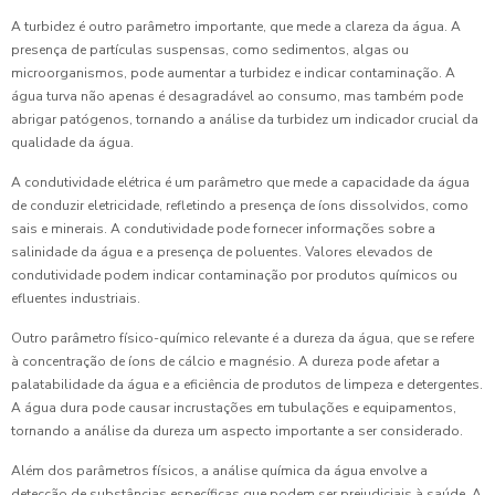
A turbidez é outro parâmetro importante, que mede a clareza da água. A
presença de partículas suspensas, como sedimentos, algas ou
microorganismos, pode aumentar a turbidez e indicar contaminação. A
água turva não apenas é desagradável ao consumo, mas também pode
abrigar patógenos, tornando a análise da turbidez um indicador crucial da
qualidade da água.
A condutividade elétrica é um parâmetro que mede a capacidade da água
de conduzir eletricidade, refletindo a presença de íons dissolvidos, como
sais e minerais. A condutividade pode fornecer informações sobre a
salinidade da água e a presença de poluentes. Valores elevados de
condutividade podem indicar contaminação por produtos químicos ou
efluentes industriais.
Outro parâmetro físico-químico relevante é a dureza da água, que se refere
à concentração de íons de cálcio e magnésio. A dureza pode afetar a
palatabilidade da água e a eficiência de produtos de limpeza e detergentes.
A água dura pode causar incrustações em tubulações e equipamentos,
tornando a análise da dureza um aspecto importante a ser considerado.
Além dos parâmetros físicos, a análise química da água envolve a
detecção de substâncias específicas que podem ser prejudiciais à saúde. A