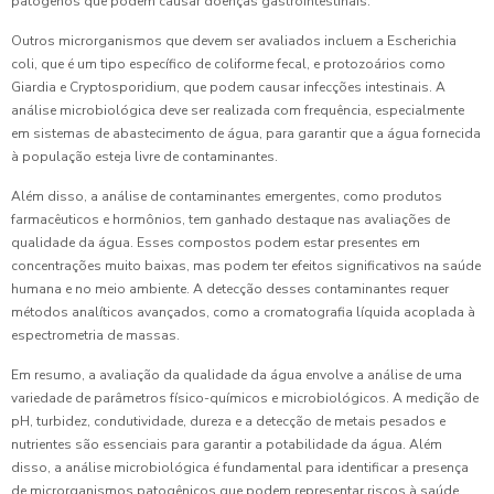
patógenos que podem causar doenças gastrointestinais.
Outros microrganismos que devem ser avaliados incluem a Escherichia
coli, que é um tipo específico de coliforme fecal, e protozoários como
Giardia e Cryptosporidium, que podem causar infecções intestinais. A
análise microbiológica deve ser realizada com frequência, especialmente
em sistemas de abastecimento de água, para garantir que a água fornecida
à população esteja livre de contaminantes.
Além disso, a análise de contaminantes emergentes, como produtos
farmacêuticos e hormônios, tem ganhado destaque nas avaliações de
qualidade da água. Esses compostos podem estar presentes em
concentrações muito baixas, mas podem ter efeitos significativos na saúde
humana e no meio ambiente. A detecção desses contaminantes requer
métodos analíticos avançados, como a cromatografia líquida acoplada à
espectrometria de massas.
Em resumo, a avaliação da qualidade da água envolve a análise de uma
variedade de parâmetros físico-químicos e microbiológicos. A medição de
pH, turbidez, condutividade, dureza e a detecção de metais pesados e
nutrientes são essenciais para garantir a potabilidade da água. Além
disso, a análise microbiológica é fundamental para identificar a presença
de microrganismos patogênicos que podem representar riscos à saúde.