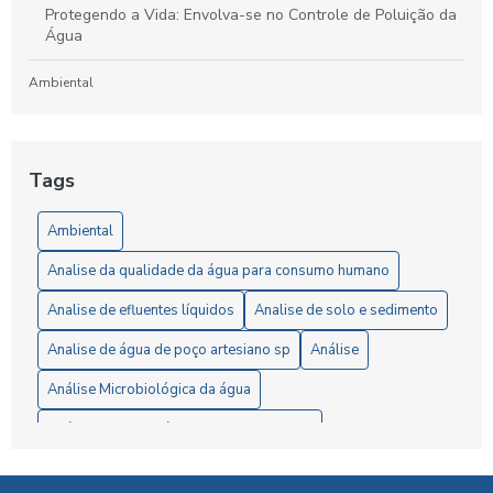
Protegendo a Vida: Envolva-se no Controle de Poluição da
Água
Ambiental
Laboratório de Análises de Efluentes: Um Guia Completo
para Compreensão e Importância do Processo
Tags
Artigos
Ambiental
5 Vantagens da Análise de Solo SP para Agricultores
Analise da qualidade da água para consumo humano
6 Passos Essenciais para a Análise Microbiológica da Água
Analise de efluentes líquidos
Analise de solo e sedimento
6 Razões para Investir em um Laboratório de Análise de
Analise de água de poço artesiano sp
Análise
Solo
Análise Microbiológica da água
A Importância da Análise de Águas Residuais para Garantir
Análise completa água consumo humano
a Preservação Ambiental
Análise de efluentes
Análise de efluentes liquidos
A Importância da Análise Microbiológica da Água para