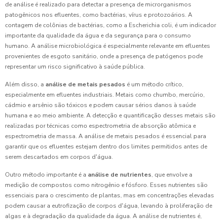
de análise é realizado para detectar a presença de microrganismos
patogênicos nos efluentes, como bactérias, vírus e protozoários. A
contagem de colônias de bactérias, como a Escherichia coli, é um indicador
importante da qualidade da água e da segurança para o consumo
humano. A análise microbiológica é especialmente relevante em efluentes
provenientes de esgoto sanitário, onde a presença de patógenos pode
representar um risco significativo à saúde pública.
Além disso, a
análise de metais pesados
é um método crítico,
especialmente em efluentes industriais. Metais como chumbo, mercúrio,
cádmio e arsênio são tóxicos e podem causar sérios danos à saúde
humana e ao meio ambiente. A detecção e quantificação desses metais são
realizadas por técnicas como espectrometria de absorção atômica e
espectrometria de massa. A análise de metais pesados é essencial para
garantir que os efluentes estejam dentro dos limites permitidos antes de
serem descartados em corpos d'água.
Outro método importante é a
análise de nutrientes
, que envolve a
medição de compostos como nitrogênio e fósforo. Esses nutrientes são
essenciais para o crescimento de plantas, mas em concentrações elevadas
podem causar a eutrofização de corpos d'água, levando à proliferação de
algas e à degradação da qualidade da água. A análise de nutrientes é,