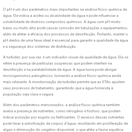
O pH é um dos parâmetros mais importantes na análise físico-química da
água. Ele indica a acidez ou alcalinidade da água e pode influenciar a
solubilidade de diversos compostos químicos. A água com pH muito
baixo ou muito alto pode causar corrosão em tubulações e equipamentos,
além de afetar a eficácia dos processos de desinfecção. Portanto, manter o
pH dentro de uma faixa ideal é essencial para garantir a qualidade da água
e a segurança dos sistemas de distribuição.
A turbidez, por sua vez, é um indicador visual da qualidade da água. Ela se
refere à presença de partículas suspensas que podem interferir na
desinfecção e na palatabilidade da água. A água turva pode abrigar
microrganismos patogênicos, tornando a análise físico-química ainda
mais relevante. A monitorização da turbidez permite que as ETAs ajustem
seus processos de tratamento, garantindo que a água fornecida à
população seja clara e segura.
Além dos parâmetros mencionados, a análise físico-química também
avalia a presença de nutrientes, como nitrogênio e fósforo, que podem
indicar poluição por esgoto ou fertilizantes. O excesso desses nutrientes
pode levar à eutrofização de corpos d'água, resultando em proliferação de
algas e diminuição do oxigênio disponível, o que afeta a fauna aquática.