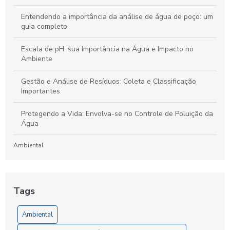
Entendendo a importância da análise de água de poço: um
guia completo
Escala de pH: sua Importância na Água e Impacto no
Ambiente
Gestão e Análise de Resíduos: Coleta e Classificação
Importantes
Protegendo a Vida: Envolva-se no Controle de Poluição da
Água
Ambiental
Laboratório de Análises de Efluentes: Um Guia Completo
para Compreensão e Importância do Processo
Tags
Artigos
Ambiental
5 Vantagens da Análise de Solo SP para Agricultores