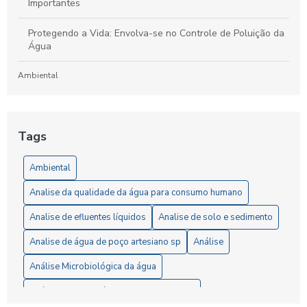
Importantes
Protegendo a Vida: Envolva-se no Controle de Poluição da
Água
Ambiental
Laboratório de Análises de Efluentes: Um Guia Completo
para Compreensão e Importância do Processo
Tags
Artigos
Ambiental
5 Vantagens da Análise de Solo SP para Agricultores
Analise da qualidade da água para consumo humano
6 Passos Essenciais para a Análise Microbiológica da Água
Analise de efluentes líquidos
Analise de solo e sedimento
6 Razões para Investir em um Laboratório de Análise de
Analise de água de poço artesiano sp
Análise
Solo
Análise Microbiológica da água
A Importância da Análise de Águas Residuais para Garantir
Análise completa água consumo humano
a Preservação Ambiental