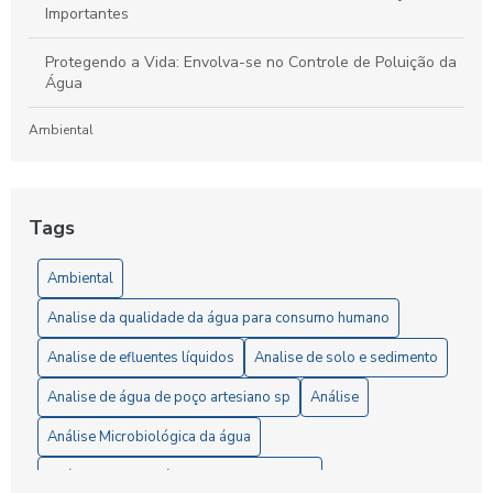
Importantes
Protegendo a Vida: Envolva-se no Controle de Poluição da
Água
Ambiental
Laboratório de Análises de Efluentes: Um Guia Completo
para Compreensão e Importância do Processo
Tags
Artigos
Ambiental
5 Vantagens da Análise de Solo SP para Agricultores
Analise da qualidade da água para consumo humano
6 Passos Essenciais para a Análise Microbiológica da Água
Analise de efluentes líquidos
Analise de solo e sedimento
6 Razões para Investir em um Laboratório de Análise de
Analise de água de poço artesiano sp
Análise
Solo
Análise Microbiológica da água
A Importância da Análise de Águas Residuais para Garantir
Análise completa água consumo humano
a Preservação Ambiental