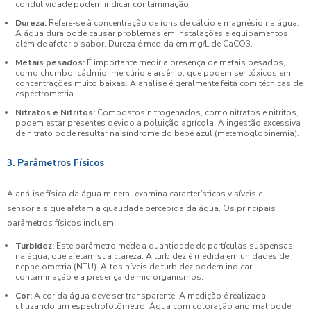
condutividade podem indicar contaminação.
Dureza:
Refere-se à concentração de íons de cálcio e magnésio na água.
A água dura pode causar problemas em instalações e equipamentos,
além de afetar o sabor. Dureza é medida em mg/L de CaCO3.
Metais pesados:
É importante medir a presença de metais pesados,
como chumbo, cádmio, mercúrio e arsênio, que podem ser tóxicos em
concentrações muito baixas. A análise é geralmente feita com técnicas de
espectrometria.
Nitratos e Nitritos:
Compostos nitrogenados, como nitratos e nitritos,
podem estar presentes devido a poluição agrícola. A ingestão excessiva
de nitrato pode resultar na síndrome do bebê azul (metemoglobinemia).
3. Parâmetros Físicos
A análise física da água mineral examina características visíveis e
sensoriais que afetam a qualidade percebida da água. Os principais
parâmetros físicos incluem:
Turbidez:
Este parâmetro mede a quantidade de partículas suspensas
na água, que afetam sua clareza. A turbidez é medida em unidades de
nephelometria (NTU). Altos níveis de turbidez podem indicar
contaminação e a presença de microrganismos.
Cor:
A cor da água deve ser transparente. A medição é realizada
utilizando um espectrofotômetro. Água com coloração anormal pode