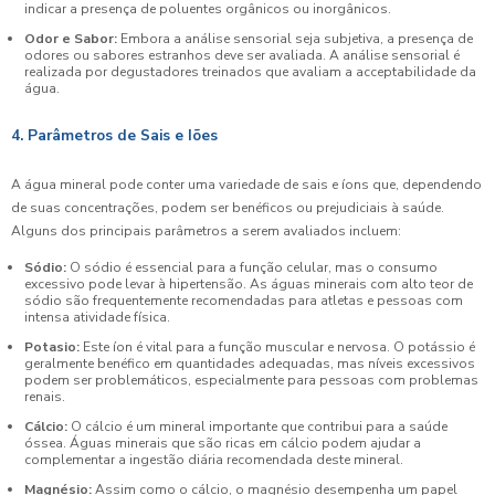
indicar a presença de poluentes orgânicos ou inorgânicos.
Odor e Sabor:
Embora a análise sensorial seja subjetiva, a presença de
odores ou sabores estranhos deve ser avaliada. A análise sensorial é
realizada por degustadores treinados que avaliam a acceptabilidade da
água.
4. Parâmetros de Sais e Iões
A água mineral pode conter uma variedade de sais e íons que, dependendo
de suas concentrações, podem ser benéficos ou prejudiciais à saúde.
Alguns dos principais parâmetros a serem avaliados incluem:
Sódio:
O sódio é essencial para a função celular, mas o consumo
excessivo pode levar à hipertensão. As águas minerais com alto teor de
sódio são frequentemente recomendadas para atletas e pessoas com
intensa atividade física.
Potasio:
Este íon é vital para a função muscular e nervosa. O potássio é
geralmente benéfico em quantidades adequadas, mas níveis excessivos
podem ser problemáticos, especialmente para pessoas com problemas
renais.
Cálcio:
O cálcio é um mineral importante que contribui para a saúde
óssea. Águas minerais que são ricas em cálcio podem ajudar a
complementar a ingestão diária recomendada deste mineral.
Magnésio:
Assim como o cálcio, o magnésio desempenha um papel