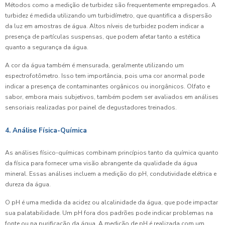
Métodos como a medição de turbidez são frequentemente empregados. A
turbidez é medida utilizando um turbidímetro, que quantifica a dispersão
da luz em amostras de água. Altos níveis de turbidez podem indicar a
presença de partículas suspensas, que podem afetar tanto a estética
quanto a segurança da água.
A cor da água também é mensurada, geralmente utilizando um
espectrofotômetro. Isso tem importância, pois uma cor anormal pode
indicar a presença de contaminantes orgânicos ou inorgânicos. Olfato e
sabor, embora mais subjetivos, também podem ser avaliados em análises
sensoriais realizadas por painel de degustadores treinados.
4. Análise Física-Química
As análises físico-químicas combinam princípios tanto da química quanto
da física para fornecer uma visão abrangente da qualidade da água
mineral. Essas análises incluem a medição do pH, condutividade elétrica e
dureza da água.
O pH é uma medida da acidez ou alcalinidade da água, que pode impactar
sua palatabilidade. Um pH fora dos padrões pode indicar problemas na
fonte ou na purificação da água. A medição de pH é realizada com um