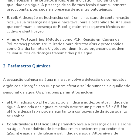
não necessariamente patogênicas, é um indicador importante da
qualidade da água. A presença de coliformes fecais é particularmente
preocupante, pois sugere a presença de agentes patogênicos.
E. coli:
A detecção de Escherichia coli é um sinal claro de contaminação
fecal, e sua presença na água é inaceitável para a potabilidade. Análises
que confirmam a presença de E. coli geralmente requerem técnicas de
cultivo e identificação.
Vírus e Protozoários:
Métodos como PCR (Reação em Cadeia da
Polimerase) podem ser utilizados para detectar vírus e protozoários,
como Giardia lamblia e Cryptosporidium. Estes organismos podem
causar surtos de doenças transmitidas pela água.
2. Parâmetros Químicos
A avaliação química da água mineral envolve a detecção de compostos
orgânicos e inorgânicos que podem afetar a saúde humana e a qualidade
sensorial da água. Os principais parâmetros incluem:
pH:
A medição do pH é crucial, pois indica a acidez ou alcalinidade da
água. A maioria das águas minerais deve ter um pH entre 6,5 e 8,5. Um
pH fora dessa faixa pode afetar tanto a corrosividade da água quanto
seu sabor.
Condutividade Elétrica:
Este parâmetro revela a presença de sais e íons
na água. A condutividade é medida em microsiemens por centímetro
(µS/cm) e ajuda a identificar a salinidade da água. Altos níveis de