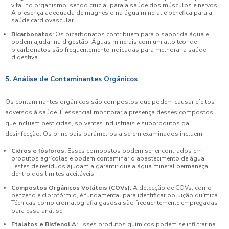
vital no organismo, sendo crucial para a saúde dos músculos e nervos.
A presença adequada de magnésio na água mineral é benéfica para a
saúde cardiovascular.
Bicarbonatos:
Os bicarbonatos contribuem para o sabor da água e
podem ajudar na digestão. Águas minerais com um alto teor de
bicarbonatos são frequentemente indicadas para melhorar a saúde
digestiva.
5. Análise de Contaminantes Orgânicos
Os contaminantes orgânicos são compostos que podem causar efeitos
adversos à saúde. É essencial monitorar a presença desses compostos,
que incluem pesticidas, solventes industriais e subprodutos da
desinfecção. Os principais parâmetros a serem examinados incluem:
Cidros e fósforos:
Esses compostos podem ser encontrados em
produtos agrícolas e podem contaminar o abastecimento de água.
Testes de resíduos ajudam a garantir que a água mineral permaneça
dentro dos limites aceitáveis.
Compostos Orgânicos Voláteis (COVs):
A detecção de COVs, como
benzeno e clorofórmio, é fundamental para identificar poluição química.
Técnicas como cromatografia gasosa são frequentemente empregadas
para essa análise.
Ftalatos e Bisfenol A:
Esses produtos químicos podem se infiltrar na