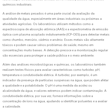
químicos industriais.
A análise de metais pesados é uma parte crucial da avaliação da
qualidade da água, especialmente em áreas industriais ou próximas a
atividades agrícolas. Os laboratórios utilizam métodos como a
espectroscopia de absorção atômica (AAS) e a espectrometria de emissão
óptica com plasma acoplado indutivamente (ICP-OES) para detectar metais
como chumbo, mercúrio, cádmio e arsênio. Esses metais são altamente
tóxicos e podem causar sérios problemas de saúde, mesmo em
concentrações muito baixas. A detecção precoce e a monitorização regular
são essenciais para proteger a saúde pública e o meio ambiente.
Além das análises microbiológicas e químicas, os laboratórios também
realizam testes físicos para avaliar características como turbidez, pH,
temperatura e condutividade elétrica. A turbidez, por exemplo, é um
indicador da presença de partículas suspensas na água, que podem afetar
a qualidade e a potabilidade. O pH é uma medida da acidez ou
alcalinidade da água, e valores extremos podem indicar contaminação. A
condutividade elétrica, por sua vez, fornece informações sobre a
concentração de íons na água, ajudando a identificar poluentes e a avaliar
a salinidade.