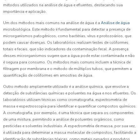
métodos utilizados na análise de água e efluentes, destacando sua
importância e aplicação.
Um dos métodos mais comuns na análise de água é a
Análise de água
microbiológica. Este método é fundamental para detectar a presença de
microrganismos patogênicos, como bactérias, vírus e protozoários, que
podem causar doenças. Os laboratórios realizam testes de coliformes
totais e fecais, que são indicadores da contaminação fecal. A presença
desses microrganismos sugere que a água pode estar contaminada e não
é segura para consumo. Os métodos mais comuns incluem a técnica de
filtragem por membrana e o método de múltiplos tubos, que permitem a
quantificação de coliformes em amostras de água.
Outro método amplamente utilizado é a análise química, que envolve a
detecção de substâncias químicas e poluentes na água e nos efluentes. Os
laboratórios utilizam técnicas como cromatografia, espectrometria de
massa e espectroscopia para identificar e quantificar compostos químicos.
A cromatografia, por exemplo, é uma técnica que separa os componentes
de uma mistura, permitindo a análise de poluentes orgânicos, como
pesticidas e solventes industriais. A espectrometria de massa, por sua vez,
é utilizada para determinar a massa molecular de compostos, facilitando a
identificação de substâncias tóxicas, como metais pesados e produtos