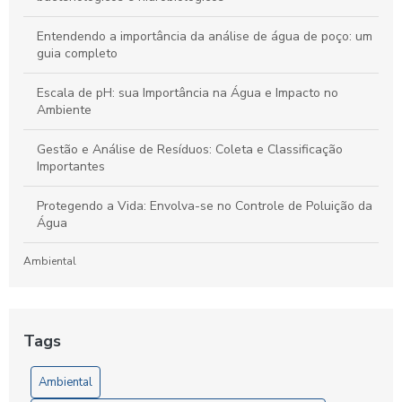
Entendendo a importância da análise de água de poço: um
guia completo
Escala de pH: sua Importância na Água e Impacto no
Ambiente
Gestão e Análise de Resíduos: Coleta e Classificação
Importantes
Protegendo a Vida: Envolva-se no Controle de Poluição da
Água
Ambiental
Laboratório de Análises de Efluentes: Um Guia Completo
para Compreensão e Importância do Processo
Tags
Artigos
Ambiental
5 Vantagens da Análise de Solo SP para Agricultores