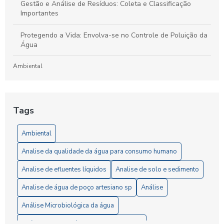
Gestão e Análise de Resíduos: Coleta e Classificação
Importantes
Protegendo a Vida: Envolva-se no Controle de Poluição da
Água
Ambiental
Laboratório de Análises de Efluentes: Um Guia Completo
para Compreensão e Importância do Processo
Tags
Artigos
Ambiental
5 Vantagens da Análise de Solo SP para Agricultores
Analise da qualidade da água para consumo humano
6 Passos Essenciais para a Análise Microbiológica da Água
Analise de efluentes líquidos
Analise de solo e sedimento
6 Razões para Investir em um Laboratório de Análise de
Analise de água de poço artesiano sp
Análise
Solo
Análise Microbiológica da água
A Importância da Análise de Águas Residuais para Garantir
Análise completa água consumo humano