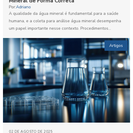
Mineral de Forma Correta
Por:
Adriano
A qualidade da água mineral é fundamental para a saúde
humana, e a coleta para análise água mineral desempenha
um papel importante nesse contexto. Procedimentos...
Artigos
02 DE AGOSTO DE 2025