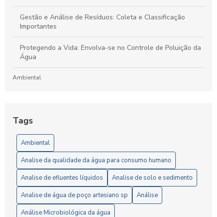
Gestão e Análise de Resíduos: Coleta e Classificação
Importantes
Protegendo a Vida: Envolva-se no Controle de Poluição da
Água
Ambiental
Laboratório de Análises de Efluentes: Um Guia Completo
para Compreensão e Importância do Processo
Tags
Artigos
Ambiental
5 Vantagens da Análise de Solo SP para Agricultores
Analise da qualidade da água para consumo humano
6 Passos Essenciais para a Análise Microbiológica da Água
Analise de efluentes líquidos
Analise de solo e sedimento
6 Razões para Investir em um Laboratório de Análise de
Analise de água de poço artesiano sp
Análise
Solo
Análise Microbiológica da água