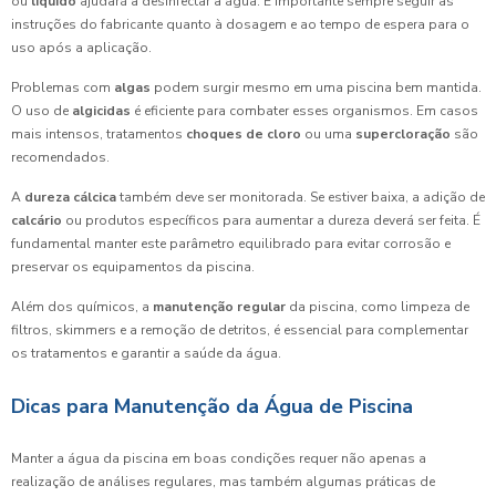
ou
líquido
ajudará a desinfectar a água. É importante sempre seguir as
instruções do fabricante quanto à dosagem e ao tempo de espera para o
uso após a aplicação.
Problemas com
algas
podem surgir mesmo em uma piscina bem mantida.
O uso de
algicidas
é eficiente para combater esses organismos. Em casos
mais intensos, tratamentos
choques de cloro
ou uma
supercloração
são
recomendados.
A
dureza cálcica
também deve ser monitorada. Se estiver baixa, a adição de
calcário
ou produtos específicos para aumentar a dureza deverá ser feita. É
fundamental manter este parâmetro equilibrado para evitar corrosão e
preservar os equipamentos da piscina.
Além dos químicos, a
manutenção regular
da piscina, como limpeza de
filtros, skimmers e a remoção de detritos, é essencial para complementar
os tratamentos e garantir a saúde da água.
Dicas para Manutenção da Água de Piscina
Manter a água da piscina em boas condições requer não apenas a
realização de análises regulares, mas também algumas práticas de