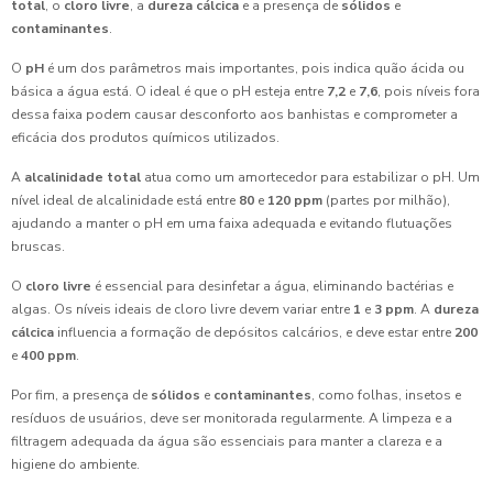
total
, o
cloro livre
, a
dureza cálcica
e a presença de
sólidos
e
contaminantes
.
O
pH
é um dos parâmetros mais importantes, pois indica quão ácida ou
básica a água está. O ideal é que o pH esteja entre
7,2
e
7,6
, pois níveis fora
dessa faixa podem causar desconforto aos banhistas e comprometer a
eficácia dos produtos químicos utilizados.
A
alcalinidade total
atua como um amortecedor para estabilizar o pH. Um
nível ideal de alcalinidade está entre
80
e
120 ppm
(partes por milhão),
ajudando a manter o pH em uma faixa adequada e evitando flutuações
bruscas.
O
cloro livre
é essencial para desinfetar a água, eliminando bactérias e
algas. Os níveis ideais de cloro livre devem variar entre
1
e
3 ppm
. A
dureza
cálcica
influencia a formação de depósitos calcários, e deve estar entre
200
e
400 ppm
.
Por fim, a presença de
sólidos
e
contaminantes
, como folhas, insetos e
resíduos de usuários, deve ser monitorada regularmente. A limpeza e a
filtragem adequada da água são essenciais para manter a clareza e a
higiene do ambiente.