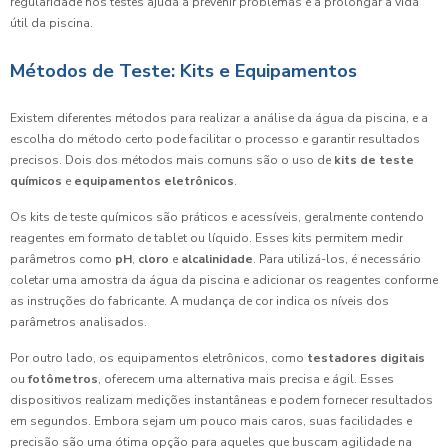
regularidade nos testes ajuda a prevenir problemas e a prolongar a vida
útil da piscina.
Métodos de Teste: Kits e Equipamentos
Existem diferentes métodos para realizar a análise da água da piscina, e a
escolha do método certo pode facilitar o processo e garantir resultados
precisos. Dois dos métodos mais comuns são o uso de
kits de teste
químicos
e
equipamentos eletrônicos
.
Os kits de teste químicos são práticos e acessíveis, geralmente contendo
reagentes em formato de tablet ou líquido. Esses kits permitem medir
parâmetros como
pH
,
cloro
e
alcalinidade
. Para utilizá-los, é necessário
coletar uma amostra da água da piscina e adicionar os reagentes conforme
as instruções do fabricante. A mudança de cor indica os níveis dos
parâmetros analisados.
Por outro lado, os equipamentos eletrônicos, como
testadores digitais
ou
fotômetros
, oferecem uma alternativa mais precisa e ágil. Esses
dispositivos realizam medições instantâneas e podem fornecer resultados
em segundos. Embora sejam um pouco mais caros, suas facilidades e
precisão são uma ótima opção para aqueles que buscam agilidade na