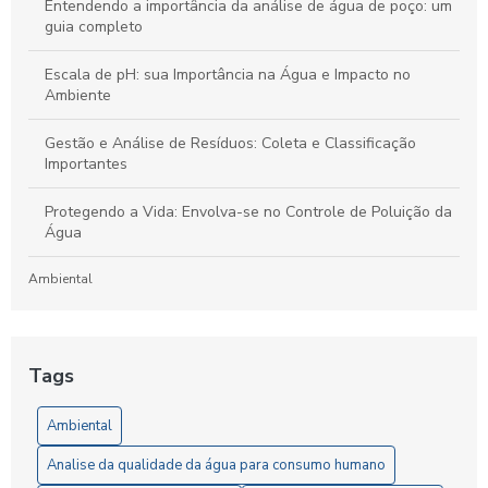
Entendendo a importância da análise de água de poço: um
guia completo
Escala de pH: sua Importância na Água e Impacto no
Ambiente
Gestão e Análise de Resíduos: Coleta e Classificação
Importantes
Protegendo a Vida: Envolva-se no Controle de Poluição da
Água
Ambiental
Laboratório de Análises de Efluentes: Um Guia Completo
para Compreensão e Importância do Processo
Tags
Artigos
Ambiental
5 Vantagens da Análise de Solo SP para Agricultores
Analise da qualidade da água para consumo humano
6 Passos Essenciais para a Análise Microbiológica da Água