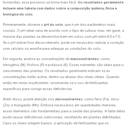
fornecidas, esse processo se torna mais fácil.
Os resultados geralmente
incluem uma tabela com dados sobre a composição química, física e
biológica do solo.
Primeiramente, observe o
pH do solo
, que é um dos parâmetros mais
cruciais. O pH ideal varia de acordo com o tipo de cultura, mas, em geral, a
maioria das plantas se desenvolve bem em solos com pH entre 6,0 e 7,0.
Se o pH estiver fora desse intervalo, pode ser necessário realizar a correção
com calcário ou enxofre para adequar as condições do solo.
Em seguida, analise as concentrações de
macronutrientes
, como
nitrogênio (N), fósforo (P) e potássio (K). Esses nutrientes são vitais para o
crescimento das plantas. Os resultados geralmente indicam se as
concentrações estão acima, dentro ou abaixo dos níveis ideais. Quando
estão em níveis insuficientes, recomenda-se o uso de fertilizantes
específicos para corrigir essas deficiências.
Além disso, preste atenção nos
micronutrientes
, como ferro (Fe), zinco
(Zn), e manganês (Mn). Embora necessários em quantidades menores,
esses elementos são fundamentais para a saúde das plantas. A falta deles
pode causar deficiências nutricionais, resultando em plantas debilitadas.
Caso os níveis estejam baixos, a aplicação de fertilizantes que os