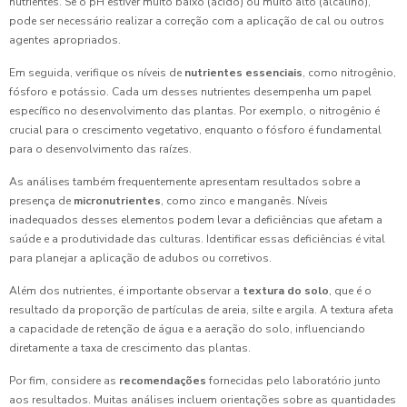
nutrientes. Se o pH estiver muito baixo (ácido) ou muito alto (alcalino),
pode ser necessário realizar a correção com a aplicação de cal ou outros
agentes apropriados.
Em seguida, verifique os níveis de
nutrientes essenciais
, como nitrogênio,
fósforo e potássio. Cada um desses nutrientes desempenha um papel
específico no desenvolvimento das plantas. Por exemplo, o nitrogênio é
crucial para o crescimento vegetativo, enquanto o fósforo é fundamental
para o desenvolvimento das raízes.
As análises também frequentemente apresentam resultados sobre a
presença de
micronutrientes
, como zinco e manganês. Níveis
inadequados desses elementos podem levar a deficiências que afetam a
saúde e a produtividade das culturas. Identificar essas deficiências é vital
para planejar a aplicação de adubos ou corretivos.
Além dos nutrientes, é importante observar a
textura do solo
, que é o
resultado da proporção de partículas de areia, silte e argila. A textura afeta
a capacidade de retenção de água e a aeração do solo, influenciando
diretamente a taxa de crescimento das plantas.
Por fim, considere as
recomendações
fornecidas pelo laboratório junto
aos resultados. Muitas análises incluem orientações sobre as quantidades