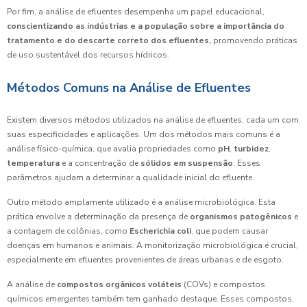
Por fim, a análise de efluentes desempenha um papel educacional,
conscientizando as indústrias e a população sobre a importância do
tratamento e do descarte correto dos efluentes,
promovendo práticas
de uso sustentável dos recursos hídricos.
Métodos Comuns na Análise de Efluentes
Existem diversos métodos utilizados na análise de efluentes, cada um com
suas especificidades e aplicações. Um dos métodos mais comuns é a
análise físico-química, que avalia propriedades como
pH
,
turbidez
,
temperatura
e a concentração de
sólidos em suspensão
. Esses
parâmetros ajudam a determinar a qualidade inicial do efluente.
Outro método amplamente utilizado é a análise microbiológica. Esta
prática envolve a determinação da presença de
organismos patogênicos
e
a contagem de colônias, como
Escherichia coli
, que podem causar
doenças em humanos e animais. A monitorização microbiológica é crucial,
especialmente em efluentes provenientes de áreas urbanas e de esgoto.
A análise de
compostos orgânicos voláteis
(COVs) e compostos
químicos emergentes também tem ganhado destaque. Esses compostos,