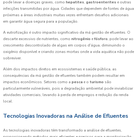
pode levar a doenças graves, como
hepatites
,
gastroenterites
e outras
infecções transmitidas por água. Cidades que dependem de fontes de água
próximas a áreas industriais muitas vezes enfrentam desafios adicionais
em garantir água segura para a população.
A eutrofização é outro impacto significativo da má gestão de efluentes. O
descarte excessivo de nutrientes, como
nitrogênio
e
fósforo
, pode levar ao
crescimento descontrolado de algas em corpos d'água, diminuindo o
oxigênio disponível e criando zonas mortas onde a vida aquática não pode
sobreviver.
Além dos impactos diretos em ecossistemas e saúde pública, as
consequências da má gestão de efluentes também podem resultar em
impactos econômicos. Setores como a
pesca
e o
turismo
são
particularmente vulneráveis, pois a degradação ambiental pode inviabilizar
atividades comerciais, levando à perda de empregos e redução da renda
local.
Tecnologias Inovadoras na Análise de Efluentes
As tecnologias inovadoras têm transformado a análise de efluentes,
proporcionando métodos mais eficientes e precisos para a monitorização